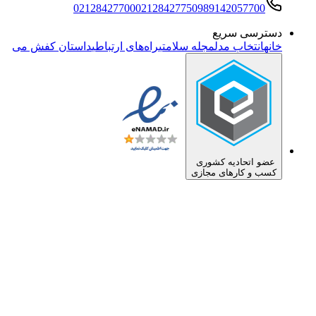
02128427700
02128427750
989142057700
دسترسی سریع
خانه
انتخاب مدل
مجله سلامتی
راه‌های ارتباطی
داستان کفش می
عضو اتحادیه کشوری
کسب و کارهای مجازی